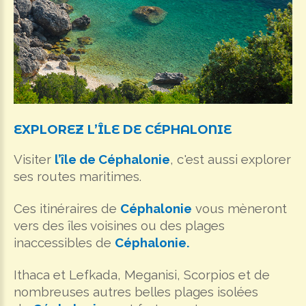
EXPLOREZ
L’ÎLE
DE
CÉPHALONIE
Visiter
l’île de Céphalonie
, c'est aussi explorer
ses routes maritimes.
Ces itinéraires de
Céphalonie
vous mèneront
vers des îles voisines ou des plages
inaccessibles de
Céphalonie.
Ithaca et Lefkada, Meganisi, Scorpios et de
nombreuses autres belles plages isolées