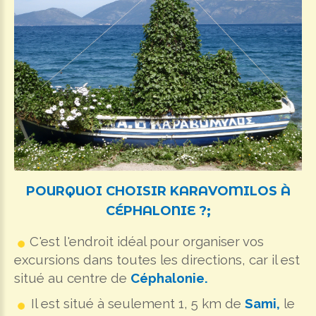
POURQUOI
CHOISIR
KARAVOMILOS
À
CÉPHALONIE
?;
C'est l'endroit idéal pour organiser vos
excursions dans toutes les directions, car il est
situé au centre de
Céphalonie.
Il est situé à seulement 1, 5 km de
Sami,
le