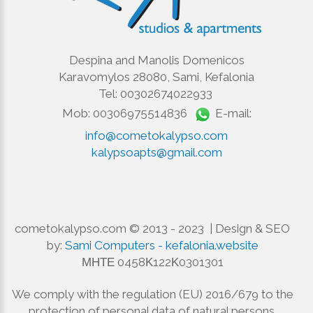
Despina and Manolis Domenicos
Karavomylos 28080, Sami, Kefalonia
Tel: 00302674022933
Mob: 00306975514836
E-mail:
info@cometokalypso.com
kalypsoapts@gmail.com
cometokalypso.com © 2013 - 2023 | Design & SEO
by:
Sami Computers - kefalonia.website
ΜΗΤΕ 0458Κ122Κ0301301
We comply with the regulation (EU) 2016/679 to the
protection of personal data of natural persons.