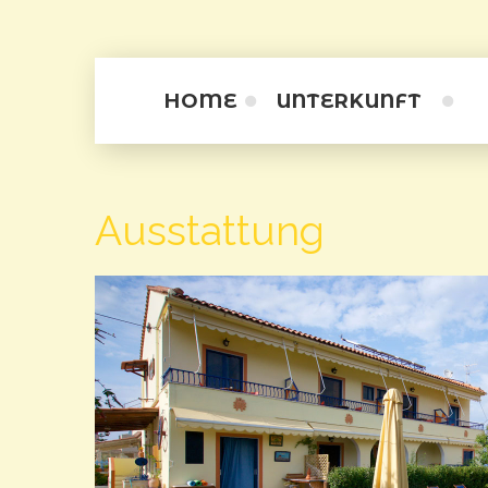
HOME
UNTERKUNFT
Zimmer
Ausstattung
Apartamentini
Apartments