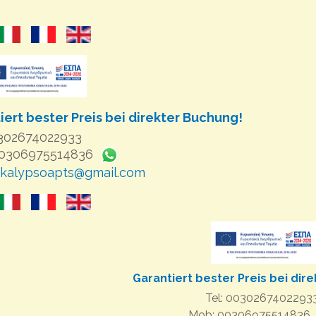
iert bester Preis bei direkter Buchung!
0302674022933
00306975514836
kalypsoapts@gmail.com
Garantiert bester Preis bei dir
Tel: 0030267402293
Mob: 00306975514836