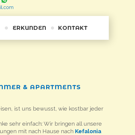
il.com
ERKUNDEN
KONTAKT
Wanderwege
Ausflüge
Radfahren
Tauchen
Alternative
Kurze Schiffsreisen
Kayakfahren auf dem Meer
Reiten
Persönliches Training
MMER
&
APARTMENTS
Weintour
isen, ist uns bewusst, wie kostbar jeder
ke sehr einfach: Wir bringen all unsere
hrungen mit nach Hause nach
Kefalonia