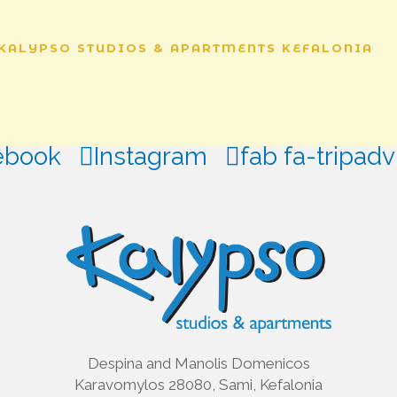
KALYPSO
STUDIOS
&
APARTMENTS
KEFALONIA
ebook
Instagram
fab fa-tripadv
Despina and Manolis Domenicos
Karavomylos 28080, Sami, Kefalonia