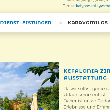
E-mail:
kalypsoapts@gma
DIENSTLEISTUNGEN
KARAVOMILOS
Karavomilos
Strände
Höhlen
Saristra Festival
KEFALONIA
ZI
AUSSTATTUNG
Da wir selbst gerne re
Urlaubsmoment ist.
Daher ist unser Gedan
Erlebnisse und Erfa